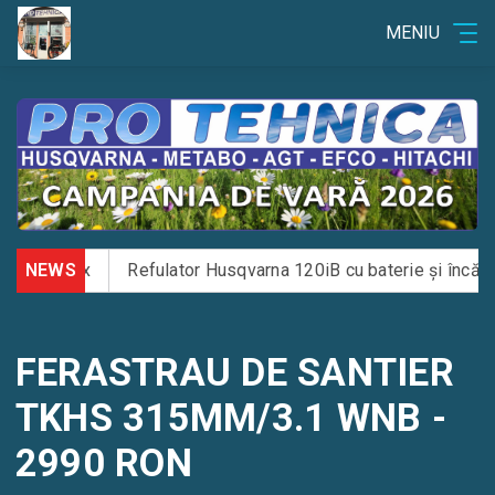
MENIU
125BVx
NEWS
Refulator Husqvarna 120iB cu baterie și încărcător
FERASTRAU DE SANTIER
TKHS 315MM/3.1 WNB -
2990 RON